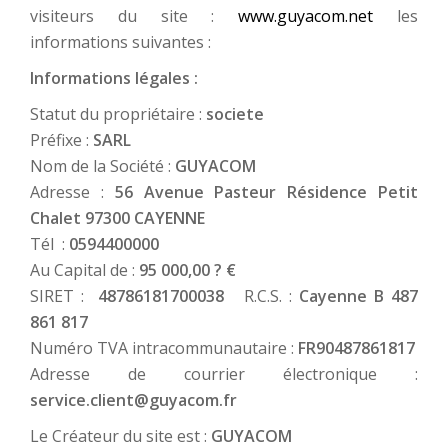
visiteurs du site :
www.guyacom.net
les
informations suivantes :
Informations légales :
Statut du propriétaire :
societe
Préfixe :
SARL
Nom de la Société :
GUYACOM
Adresse :
56 Avenue Pasteur Résidence Petit
Chalet 97300 CAYENNE
Tél :
0594400000
Au Capital de :
95 000,00 ? €
SIRET :
48786181700038
R.C.S. :
Cayenne B 487
861 817
Numéro TVA intracommunautaire :
FR90487861817
Adresse de courrier électronique :
service.client@guyacom.fr
Le Créateur du site est :
GUYACOM