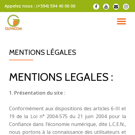
Appelez nous :
(+594) 594 40 00 00
fa-
fa-
fa-
fa-
facebook
youtube
envelope
instag
Aller
au
DÉ
contenu
LA
MENTIONS LÉGALES
NA
MENTIONS LEGALES :
1. Présentation du site :
Conformément aux dispositions des articles 6-III et
19 de la Loi n° 2004-575 du 21 juin 2004 pour la
Confiance dans l’économie numérique, dite L.C.E.N.,
nous portons à la connaissance des utilisateurs et